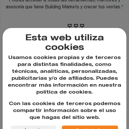
*
asesoría que tiene Building Markets y crecer tus ventas.
3.
Esta web utiliza
cookies
Harás parte de una red internacional de empresas para
Usamos cookies propias y de terceros
acceder a nuevos mercados nacionales e
para distintas finalidades, como
*
internacionales.
técnicas, analíticas, personalizadas,
publicitarias y/o de afiliados. Puedes
encontrar más información en nuestra
política de cookies.
*Si eres elegido como uno de los emprendimientos de este
Con las cookies de terceros podemos
año.
compartir información sobre el uso
que hagas del sitio web.
¡Inscríbete al programa si tu negocio